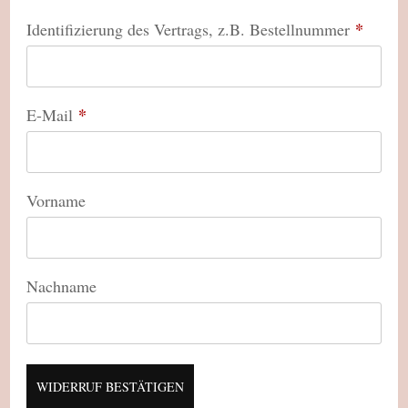
*
Identifizierung des Vertrags, z.B. Bestellnummer
*
E-Mail
E-
Vorname
Mail
*
(wiederholen)
Nachname
WIDERRUF BESTÄTIGEN